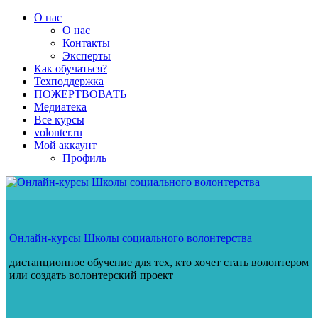
Перейти
О нас
к
О нас
содержимому
Контакты
Эксперты
Как обучаться?
Техподдержка
ПОЖЕРТВОВАТЬ
Медиатека
Все курсы
volonter.ru
Мой аккаунт
Профиль
Онлайн-курсы Школы социального волонтерства
дистанционное обучение для тех, кто хочет стать волонтером
или создать волонтерский проект