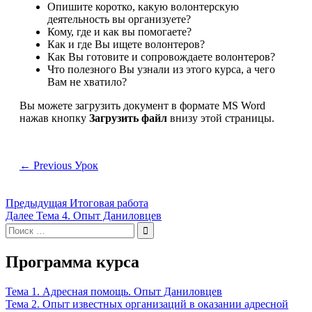
Опишите коротко, какую волонтерскую
деятельность вы организуете?
Кому, где и как вы помогаете?
Как и где Вы ищете волонтеров?
Как Вы готовите и сопровождаете волонтеров?
Что полезного Вы узнали из этого курса, а чего
Вам не хватило?
Вы можете загрузить документ в формате MS Word
нажав кнопку
Загрузить файл
внизу этой страницы.
←
Previous Урок
Навигация
Предыдущая
Предыдущая
Итоговая работа
Следующая
запись:
Далее
Тема 4. Опыт Даниловцев
по
Поиск
запись:
записям
по:
Программа курса
Тема 1. Адресная помощь. Опыт Даниловцев
Тема 2. Опыт известных организаций в оказании адресной