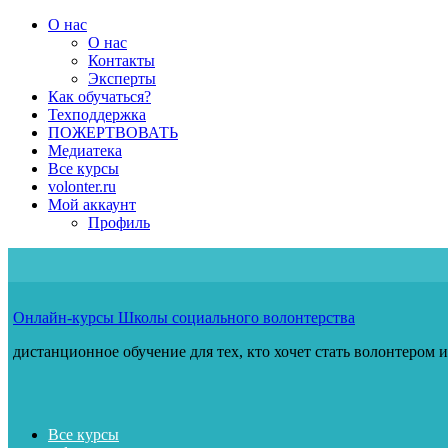
Перейти
О нас
к
О нас
содержимому
Контакты
Эксперты
Как обучаться?
Техподдержка
ПОЖЕРТВОВАТЬ
Медиатека
Все курсы
volonter.ru
Мой аккаунт
Профиль
Онлайн-курсы Школы социального волонтерства
дистанционное обучение для тех, кто хочет стать волонтером 
Все курсы