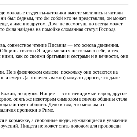
 где молодые студенты-католики вместе молились и читали
ни был бедным, что бы собой кто не представлял, он может
о еще, а именно другом. Друг не всемогущ, но всегда может
то была найдена на помойке сломанная статуя Господа
тва, совместное чтение Писания — это основа движения.
щины святого Эгидия молятся не только о себе, и тех,
с ними, как со своими братьями и сестрами и в вечности, они
и. Не в физическом смысле, поскольку они остаются на
ь и смерть (а это очень важно) кому-то дороги, что даже
з Божий, но друзья. Нищие — этот невидимый народ, другое
верное, опять же некоторым символом величия общины стала
 ходатайствует община. Дело в том, что многим из
наличия прописки в Риме.
ся в кормежке, а свободные люди, нуждающиеся в уважении
авоучений. Нищета не может стать поводом для проповеди