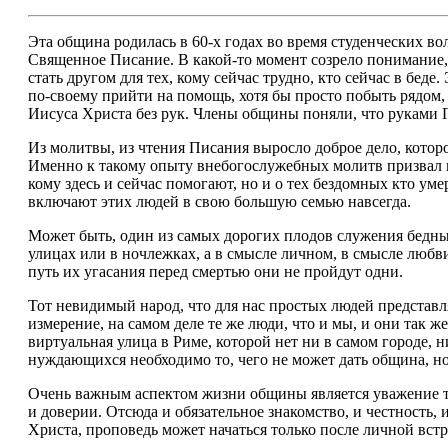
Эта община родилась в 60-х годах во время студенческих в
Священное Писание. В какой-то момент созрело понимание, 
стать другом для тех, кому сейчас трудно, кто сейчас в беде
по-своему прийти на помощь, хотя бы просто побыть рядом,
Иисуса Христа без рук. Члены общины поняли, что руками 
Из молитвы, из чтения Писания выросло доброе дело, котор
Именно к такому опыту внебогослужебных молитв призвал п
кому здесь и сейчас помогают, но и о тех бездомных кто уме
включают этих людей в свою большую семью навсегда.
Может быть, один из самых дорогих плодов служения бедны
улицах или в ночлежках, а в смысле личном, в смысле любви 
путь их угасания перед смертью они не пройдут одни.
Тот невидимый народ, что для нас простых людей представл
измерение, на самом деле те же люди, что и мы, и они так
виртуальная улица в Риме, которой нет ни в самом городе, н
нуждающихся необходимо то, чего не может дать община, н
Очень важным аспектом жизни общины является уважение т
и доверии. Отсюда и обязательное знакомство, и честность,
Христа, проповедь может начаться только после личной встр