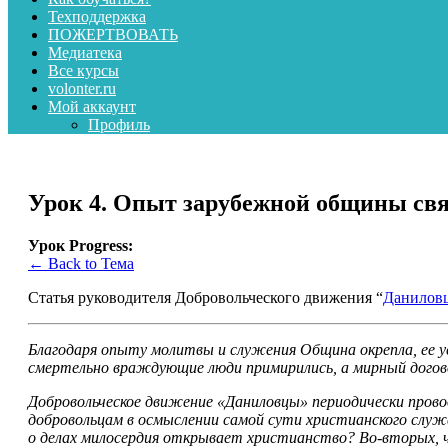
Техподдержка
ПОЖЕРТВОВАТЬ
Медиатека
Все курсы
volonter.ru
Мой аккаунт
Профиль
Урок 4. Опыт зарубежной общины свя
Урок Progress:
← Back to Тема
Статья руководителя Добровольческого движения “
Данилов
Благодаря опыту молитвы и служения Община окрепла, ее 
смертельно враждующие люди примирились, а мирный догов
Добровольческое движение «Даниловцы» периодически прово
добровольцам в осмыслении самой сути христианского служе
о делах милосердия открывает христианство? Во-вторых, ч