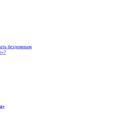
гать бездомным
е»?
ы»