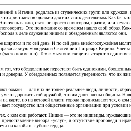
олнений в Италии, родилась из студенческих групп или кружков,
что христианство должно для них стать деятельным. Как бы кто 
. Это очень важно, стать не просто спонсором, врачом, или кем-т
 поговорить. Это понимание со временем нашло свой образ. Как-
Господа в деле служения нищим и обездоленным являются они.
ое ширится и по сей день. И по сей день внебогослужебная моли
равославную молодежь и Святейший Патриарх Кирилл. Члены Об
р (часто поименно). Тем самым они свидетельствуют о единстве 
м тот, что обездоленные перестают быть одинокими, брошенным
и доверия. У обездоленных появляется уверенность, что их жизн
яют бомжи — для них не только реальные люди, личности, обра
 же умеют дорожить той дружбой, что им дают члены общины. На
и на карте, но на которой власти города прописывают тех, о ком
о дает государство или общественные организации при условии 
ех, с кем они работают. Нищие — это не индивиды, нуждающие
 и предоставление выбора «услуг», и отсутствие проповеди и нр
ечи на какой-то глубине сердца.