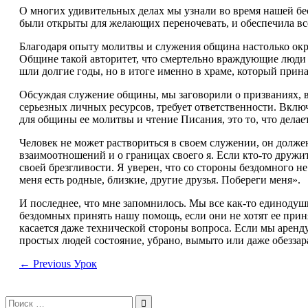
О многих удивительных делах мы узнали во время нашей бес
были открыты для желающих переночевать, и обеспечила вс
Благодаря опыту молитвы и служения община настолько окре
Общине такой авторитет, что смертельно враждующие люди
шли долгие годы, но в итоге именно в храме, который при
Обсуждая служение общины, мы заговорили о призваниях, в
серьезных личных ресурсов, требует ответственности. Включ
для общины ее молитвы и чтение Писания, это то, что делае
Человек не может раствориться в своем служении, он долже
взаимоотношений и о границах своего я. Если кто-то дружит
своей брезгливости. Я уверен, что со стороны бездомного не
меня есть родные, близкие, другие друзья. Побереги меня».
И последнее, что мне запомнилось. Мы все как-то единодуш
бездомных принять нашу помощь, если они не хотят ее приня
касается даже технической стороны вопроса. Если мы аренд
простых людей состояние, убрано, вымыто или даже обеззар
←
Previous Урок
Поиск