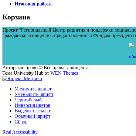
Итоговая работа
Корзина
Проект “Региональный Центр развития и поддержки социальног
гражданского общества, предоставленного Фондом президентс
Авторское право © Все права защищены.
Тема University Hub от
WEN Themes
Увеличить шрифт
Уменьшить шрифт
Черно-белый
Инверсия цветов
Выделить ссылки
Обычный шрифт
Сброс
Real Accessability