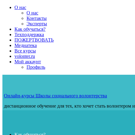
Перейти
О нас
к
О нас
содержимому
Контакты
Эксперты
Как обучаться?
Техподдержка
ПОЖЕРТВОВАТЬ
Медиатека
Все курсы
volonter.ru
Мой аккаунт
Профиль
Онлайн-курсы Школы социального волонтерства
дистанционное обучение для тех, кто хочет стать волонтером 
Как обучаться?