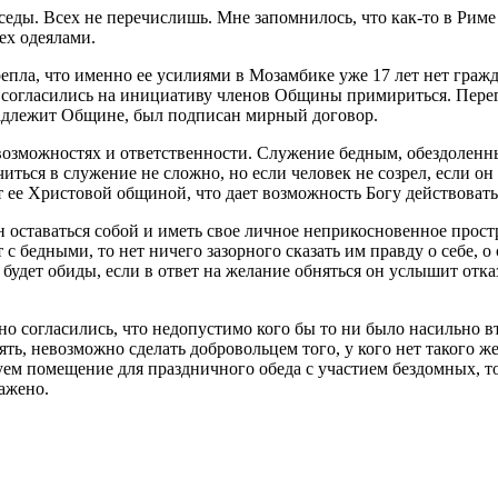
еды. Всех не перечислишь. Мне запомнилось, что как-то в Риме 
ех одеялами.
пла, что именно ее усилиями в Мозамбике уже 17 лет нет граж
 согласились на инициативу членов Общины примириться. Пере
надлежит Общине, был подписан мирный договор.
озможностях и ответственности. Служение бедным, обездоленным
иться в служение не сложно, но если человек не созрел, если он
т ее Христовой общиной, что дает возможность Богу действовать
н оставаться собой и иметь свое личное неприкосновенное прост
 с бедными, то нет ничего зазорного сказать им правду о себе, 
 будет обиды, если в ответ на желание обняться он услышит отка
но согласились, что недопустимо кого бы то ни было насильно в
ть, невозможно сделать добровольцем того, у кого нет такого ж
уем помещение для праздничного обеда с участием бездомных, т
ажено.