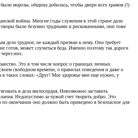
были морозы, община добилась, чтобы двери всех храмов (!)
данской войны. Многие годы служения в этой стране дали
говоры были безумно трудными и рискованными, они тоже
 дело трудное, не каждый призван к нему. Оно требует
 не готов, может случиться беда. Именно поэтому так дороги
 через них.
ранство. Это в том числе вопрос о границах личных
о своем свободном времени, о правилах поведения и даже о
з в таких словах: «Друг! Мое здоровье мне еще нужно, у
тягивать в дела милосердия. Невозможно заставить
елания. Недопустимо за чужой счет творить добро. Это
о по окончании оно должно быть приведено в безопасное для