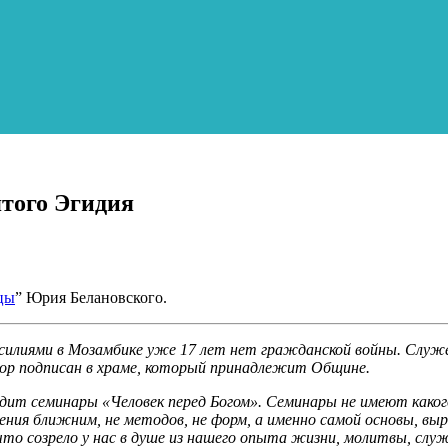
того Эгидия
цы
” Юрия Белановского.
усилиями в Мозамбике уже 17 лет нет гражданской войны. Cлу
ор подписан в храме, который принадлежит Общине.
дит семинары «Человек перед Богом». Семинары не имеют каког
ния ближним, не методов, не форм, а именно самой основы, выра
то созрело у нас в душе из нашего опыта жизни, молитвы, служ