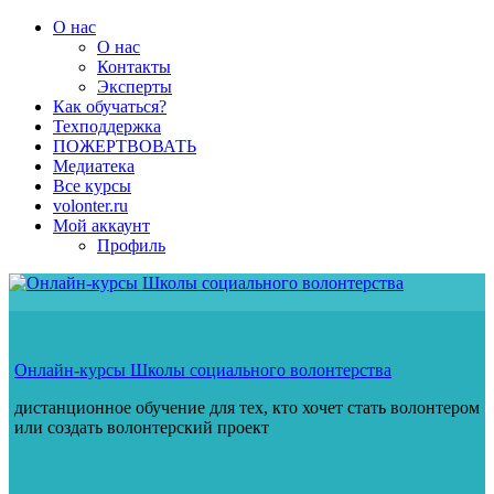
Перейти
О нас
к
О нас
содержимому
Контакты
Эксперты
Как обучаться?
Техподдержка
ПОЖЕРТВОВАТЬ
Медиатека
Все курсы
volonter.ru
Мой аккаунт
Профиль
Онлайн-курсы Школы социального волонтерства
дистанционное обучение для тех, кто хочет стать волонтером
или создать волонтерский проект