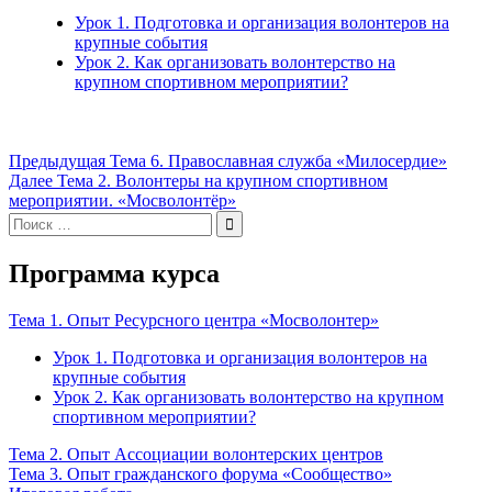
Урок 1. Подготовка и организация волонтеров на
крупные события
Урок 2. Как организовать волонтерство на
крупном спортивном мероприятии?
Навигация
Предыдущая
Предыдущая
Тема 6. Православная служба «Милосердие»
Следующая
запись:
Далее
Тема 2. Волонтеры на крупном спортивном
по
запись:
мероприятии. «Мосволонтёр»
записям
Поиск
по:
Программа курса
Тема 1. Опыт Ресурсного центра «Мосволонтер»
Урок 1. Подготовка и организация волонтеров на
крупные события
Урок 2. Как организовать волонтерство на крупном
спортивном мероприятии?
Тема 2. Опыт Ассоциации волонтерских центров
Тема 3. Опыт гражданского форума «Сообщество»