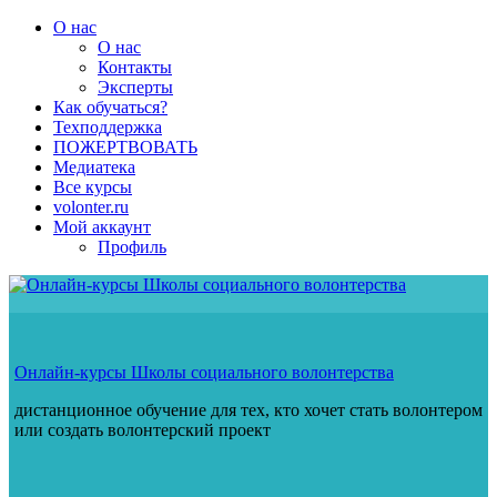
Перейти
О нас
к
О нас
содержимому
Контакты
Эксперты
Как обучаться?
Техподдержка
ПОЖЕРТВОВАТЬ
Медиатека
Все курсы
volonter.ru
Мой аккаунт
Профиль
Онлайн-курсы Школы социального волонтерства
дистанционное обучение для тех, кто хочет стать волонтером
или создать волонтерский проект