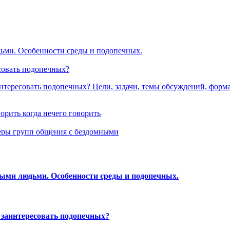
дьми. Особенности среды и подопечных.
есовать подопечных?
аинтересовать подопечных? Цели, задачи, темы обсуждений, форма
орить когда нечего говорить
теры групп общения с бездомными
мными людьми. Особенности среды и подопечных.
и заинтересовать подопечных?