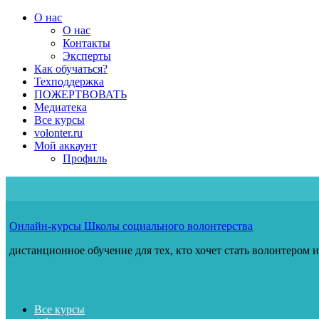
Перейти
О нас
к
О нас
содержимому
Контакты
Эксперты
Как обучаться?
Техподдержка
ПОЖЕРТВОВАТЬ
Медиатека
Все курсы
volonter.ru
Мой аккаунт
Профиль
Онлайн-курсы Школы социального волонтерства
дистанционное обучение для тех, кто хочет стать волонтером 
Все курсы