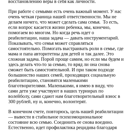
восстановлению веры в себя как личности.
При работе с семьями есть очень важный момент. У нас
очень четкая граница нашей ответственности. Мы не
делаем ничего, что может сделать сама семья. То есть,
если вопрос касается жизни ребенка, мы, конечно,
помогаем во многом. Но когда речь идет о
реабилитации, наша задача — давать инструментарий.
Показывать, что семья может справляться
самостоятельно. Помогать выстраивать роли в семье, где
мама и папа авторитетны для детей и так далее. Это
сложная задача. Порой проще самим, но если мы будем и
здесь делать что-то за семью, то вряд ли она снова
сможет быть самостоятельной. И при таком подходе
большинство наших семей, проходящих социальную
реабилитацию, становятся маленькими
благотворителями. Маленькими, я имею в виду, что
сами дети уже участвуют в наших турнирах по
волейболу, сами сдают нам благотворительный взнос в
300 рублей, ну и, конечно, волонтерят.
В конечном счете, повторюсь, цель нашей реабилитации
— вывести в стабильное психоэмоциональное
состояние всю семью. Соединить ее снова воедино.
Естественно, идет профилактика рецидива благодаря