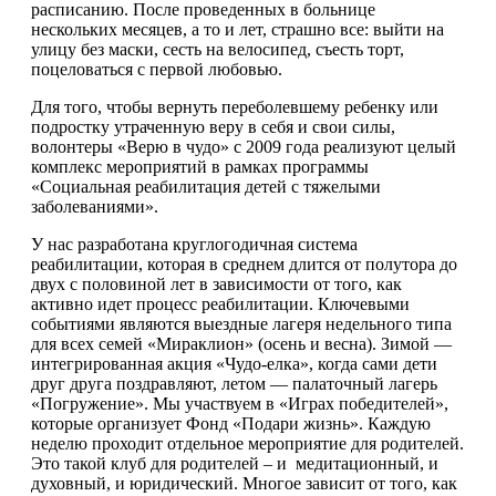
расписанию. После проведенных в больнице
нескольких месяцев, а то и лет, страшно все: выйти на
улицу без маски, сесть на велосипед, съесть торт,
поцеловаться с первой любовью.
Для того, чтобы вернуть переболевшему ребенку или
подростку утраченную веру в себя и свои силы,
волонтеры «Верю в чудо» с 2009 года реализуют целый
комплекс мероприятий в рамках программы
«Социальная реабилитация детей с тяжелыми
заболеваниями».
У нас разработана круглогодичная система
реабилитации, которая в среднем длится от полутора до
двух с половиной лет в зависимости от того, как
активно идет процесс реабилитации. Ключевыми
событиями являются выездные лагеря недельного типа
для всех семей «Мираклион» (осень и весна). Зимой —
интегрированная акция «Чудо-елка», когда сами дети
друг друга поздравляют, летом — палаточный лагерь
«Погружение». Мы участвуем в «Играх победителей»,
которые организует Фонд «Подари жизнь». Каждую
неделю проходит отдельное мероприятие для родителей.
Это такой клуб для родителей – и медитационный, и
духовный, и юридический. Многое зависит от того, как