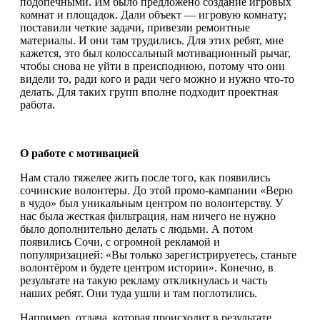
подопечными. Им было предложено создание игровых
комнат и площадок. Дали объект — игровую комнату;
поставили четкие задачи, привезли ремонтные
материалы. И они там трудились. Для этих ребят, мне
кажется, это был колоссальный мотивационный рычаг,
чтобы снова не уйти в преисподнюю, потому что они
видели то, ради кого и ради чего можно и нужно что-то
делать. Для таких групп вполне подходит проектная
работа.
О работе с мотивацией
Нам стало тяжелее жить после того, как появились
сочинские волонтеры. До этой промо-кампании «Верю
в чудо» был уникальным центром по волонтерству. У
нас была жесткая фильтрация, нам ничего не нужно
было дополнительно делать с людьми. А потом
появились Сочи, с огромной рекламой и
популяризацией: «Вы только зарегистрируетесь, станьте
волонтёром и будете центром истории». Конечно, в
результате на такую рекламу откликнулась и часть
наших ребят. Они туда ушли и там поглотились.
Например, отдача, которая происходит в результате