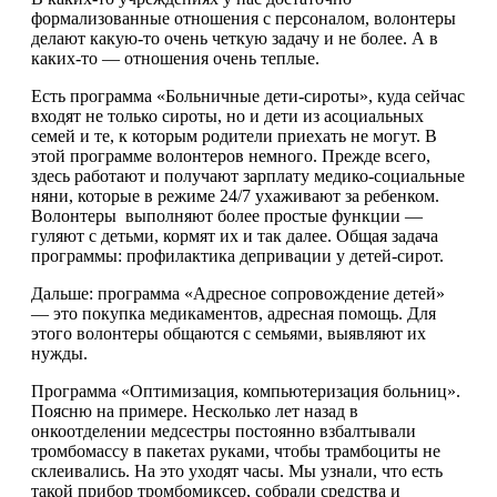
формализованные отношения с персоналом, волонтеры
делают какую-то очень четкую задачу и не более. А в
каких-то — отношения очень теплые.
Есть программа «Больничные дети-сироты», куда сейчас
входят не только сироты, но и дети из асоциальных
семей и те, к которым родители приехать не могут. В
этой программе волонтеров немного. Прежде всего,
здесь работают и получают зарплату медико-социальные
няни, которые в режиме 24/7 ухаживают за ребенком.
Волонтеры выполняют более простые функции —
гуляют с детьми, кормят их и так далее. Общая задача
программы: профилактика депривации у детей-сирот.
Дальше: программа «Адресное сопровождение детей»
— это покупка медикаментов, адресная помощь. Для
этого волонтеры общаются с семьями, выявляют их
нужды.
Программа «Оптимизация, компьютеризация больниц».
Поясню на примере. Несколько лет назад в
онкоотделении медсестры постоянно взбалтывали
тромбомассу в пакетах руками, чтобы трамбоциты не
склеивались. На это уходят часы. Мы узнали, что есть
такой прибор тромбомиксер, собрали средства и