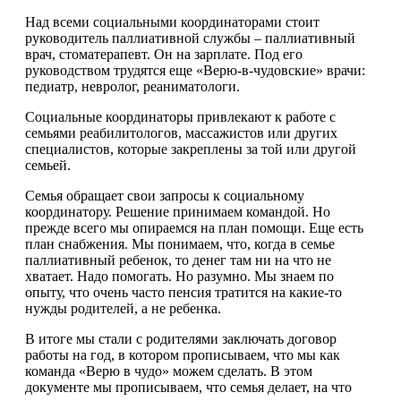
Над всеми социальными координаторами стоит
руководитель паллиативной службы – паллиативный
врач, стоматерапевт. Он на зарплате. Под его
руководством трудятся еще «Верю-в-чудовские» врачи:
педиатр, невролог, реаниматологи.
Социальные координаторы привлекают к работе с
семьями реабилитологов, массажистов или других
специалистов, которые закреплены за той или другой
семьей.
Семья обращает свои запросы к социальному
координатору. Решение принимаем командой. Но
прежде всего мы опираемся на план помощи. Еще есть
план снабжения. Мы понимаем, что, когда в семье
паллиативный ребенок, то денег там ни на что не
хватает. Надо помогать. Но разумно. Мы знаем по
опыту, что очень часто пенсия тратится на какие-то
нужды родителей, а не ребенка.
В итоге мы стали с родителями заключать договор
работы на год, в котором прописываем, что мы как
команда «Верю в чудо» можем сделать. В этом
документе мы прописываем, что семья делает, на что