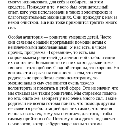
смогут использовать для себя и собирать на этом
средства. Приходят и те, у кого был отрицательный
опыт, кого уже использовали в таких волонтерских и
благотворительных махинациях. Они приходят к нам за
некой очисткой. На них тоже приходится тратить много
сил.
Особая аудитория — родители умерших детей. Часто
они связаны с нашей программой помощи детям с
неизлечимыми заболеваниями. У нас есть, в числе
прочих, программа «Горевание», то есть, мы
сопровождаем родителей до личностной стабилизации
их состояния. Большинство из них хотят дальше тоже
творить что-то доброе. С одной стороны, это хорошо. Но
возникает и серьезная сложность в том, что если
родитель не проработал свою психотравму, то
эмоционально ему становится очень тяжело
волонтерить и помогать в этой сфере. Это не значит, что
мы отказываем таким родителям. Мы стараемся помочь,
но это, опять же, забирает у нас очень много сил. Такие
родители не всегда готовы понять, что помощь другим
не является реабилитацией для них самих, что нельзя
использовать тех, кому мы помогаем, для того, чтобы
самому прийти в себя. Поэтому приходится подключать
психологов, которые будут закреплены за этими