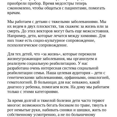
приобрели прибор. Время медсестры теперь
сэкономлено, чтобы общаться с пациентами, помогать
врачам.
Мы работаем с детьми с тяжелыми заболеваниями. Мы
их ведем в двух плоскостях, так скажем: за жизнь или за
смерть. До этих векторов могут быть еще межсостояния.
Например, дети, которые лечатся между химиями. Для
них тоже есть социо-культурное сопровождение,
психологическое сопровождение.
Для тех детей, что «за жизнь», которые пережили
жизнеугрожающие заболевания, мы организуем и
реализуем социальную реабилитацию. У нас
разработана очень интересная система социальной
реабилитации семьи. Наша целевая аудитория – дети с
генетическими заболеваниями, орфанными, онкологией,
гематологией. В больницах для нас неважно, какой
диагноз у ребенка, помогаем всем. На дому мы работаем
только с этими категориями.
За время долгой и тяжелой болезни дети часто теряют
многое: возможность бегать босиком по траве, тянуть в
рот немытые руки, набивать синяки и шишки, жить по
собственному усмотрению, а не по больничному