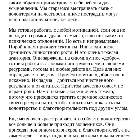
таким образом присматривает себе ребенка для
усыновления. Мы стараемся выстраивать связь с
волонтерами на честности, иначе пострадать могут
наши благополучатели, т.е. дети.
Мы готовы работать с любой мотивацией, если она не
выходит за рамки здравого смысла, если нет каких-то
психических отклонений. Но есть и неприемлемые.
Порой к нам приходят сектанты. Или люди после
тренингов личностного роста. И это очень тяжелая
аудитория. Они заряжены на сиюминутное «добро»,
готовы работать с любыми инструментами, с любыми
ресурсами, готовы на любые действия. Цель для них
оправдывает средства. Причём понятие «добро» очень
искажено. Их задача – добиться количественного
результата и отчитаться. При этом качество совсем не
играет роли. Нам с такими людьми очень тяжело,
потому что приходится тратить огромное количество
своего ресурса на то, чтобы попытаться показать им
волонтерство и благотворительность под другим углом.
Еще меня очень расстраивает, что сейчас в волонтерство
все больше и больше приходит мошенников. Они
приходят под видом волонтеров и благотворителей, а на
самом деле — ищут подопечных, которых в дальнейшем