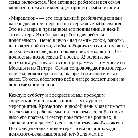
семья включается. Чем активнее ребенок и вся семья
включена, тем активнее идет процесс реабилитации.
«Мираклион» — это социальный реабилитационный
лагерь для детей, перенесших серьезные заболевания.
Это не лагерь в привычном его понимании, а некий
анти-лагерь. Это большая работа для ребенка–
подопечного «Верю в чудо» над самим собой, работы,
направленной на то, чтобы побороть страхи и отчаяние,
оставшиеся после долгой больничной изоляции. Это —
полностью волонтерский проект. 32 волонтера-
психолога участвуют в этой программе, в том числе из
Москвы и из Питера. Семьи сопровождают волонтеры-
юристы, волонтеры-йоги, аквареабилитологи и так
далее. То есть, абсолютно всё в лагере делают люди на
безвозмездной основе.
Каждую субботу и воскресенье мы проводим
творческие мастерские, социо—культурные
мероприятия. Кроме того, в любой день в зависимости
от состояния ребенка мы приглашаем его, либо семью,
либо его братьев и сестер покататься на роликах, в
зоопарк и так далее. То есть, все время какой-то актив.
По понедельникам волонтеры-психологи проводят
психолого-релаксационный клуб для мам по