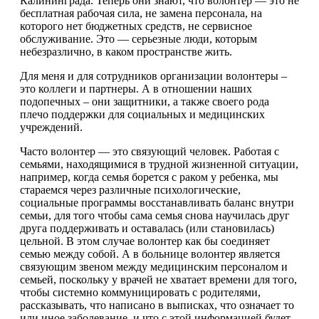
Калининграда. Теперь они знают, что волонтер — это не
бесплатная рабочая сила, не замена персонала, на
которого нет бюджетных средств, не сервисное
обслуживание. Это — серьезные люди, которым
небезразлично, в каком пространстве жить.
Для меня и для сотрудников организации волонтеры –
это коллеги и партнеры. А в отношении наших
подопечных – они защитники, а также своего рода
плечо поддержки для социальных и медицинских
учреждений.
Часто волонтер — это связующий человек. Работая с
семьями, находящимися в трудной жизненной ситуации,
например, когда семья борется с раком у ребенка, мы
стараемся через различные психологические,
социальные программы восстанавливать баланс внутри
семьи, для того чтобы сама семья снова научилась друг
друга поддерживать и оставалась (или становилась)
цельной. В этом случае волонтер как бы соединяет
семью между собой. А в больнице волонтер является
связующим звеном между медицинским персоналом и
семьей, поскольку у врачей не хватает времени для того,
чтобы системно коммуницировать с родителями,
рассказывать, что написано в выписках, что означает то
или иное заболевание, и что с этой информацией будет