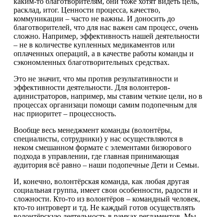
каким-то благотворителям, они тоже хотят видеть цель,
расклад, итог. Ценности процесса, качество,
коммуникации – часто не важны. И доносить до
благотворителей, что для нас важен сам процесс, очень
сложно. Например, эффективность нашей деятельности
– не в количестве купленных медикаментов или
оплаченных операций, а в качестве работы команды и
сэкономленных благотворительных средствах.
Это не значит, что мы против результативности и
эффективности деятельности. Для волонтеров-
адинистраторов, например, мы ставим четкие цели, но в
процессах организаци помощи самим подопечным для
нас приоритет – процессность.
Вообще весь менеджмент команды (волонтёры,
специалисты, сотрудники) у нас осуществляются в
неком смешанном формате с элементами бизюрового
подхода в управлении, где главная принимающая
аудитория всё равно – наши подопечные Дети и Семьи.
И, конечно, волонтёрская команда, как любая другая
социальная группа, имеет свои особенности, радости и
сложности. Кто-то из волонтёров – командный человек,
кто-то интроверт и тд. Не каждый готов осуществлять
волонтёрскую деятельность в рамках регламентов. Мы