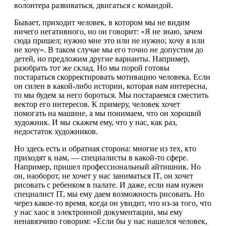
волонтера развиваться, двигаться с командой.
Бывает, приходит человек, в котором мы не видим
ничего негативного, но он говорит: «Я не знаю, зачем
сюда пришел; нужно мне это или не нужно; хочу я или
не хочу». В таком случае мы его точно не допустим до
детей, но предложим другие варианты. Например,
разобрать тот же склад. Но мы порой готовы
постараться скорректировать мотивацию человека. Если
он силен в какой-либо истории, которая нам интересна,
то мы будем за него бороться. Мы постараемся сместить
вектор его интересов. К примеру, человек хочет
помогать на машине, а мы понимаем, что он хороший
художник. И мы скажем ему, что у нас, как раз,
недостаток художников.
Но здесь есть и обратная сторона: многие из тех, кто
приходят к нам, — специалисты в какой-то сфере.
Например, пришел профессиональный айтишник. Но
он, наоборот, не хочет у нас заниматься IT, он хочет
рисовать с ребенком в палате. И даже, если нам нужен
специалист IT, мы ему даем возможность рисовать. Но
через какое-то время, когда он увидит, что из-за того, что
у нас хаос в электронной документации, мы ему
ненавязчиво говорим: «Если бы у нас нашелся человек,