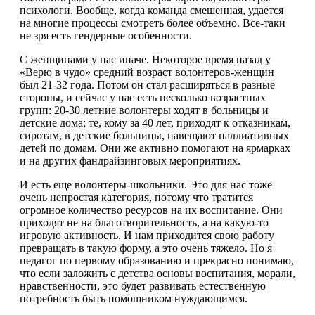
психологи. Вообще, когда команда смешенная, удается
на многие процессы смотреть более объемно. Все-таки
не зря есть гендерные особенности.
С женщинами у нас иначе. Некоторое время назад у
«Верю в чудо» средний возраст волонтеров-женщин
был 21-32 года. Потом он стал расширяться в разные
стороны, и сейчас у нас есть несколько возрастных
групп: 20-30 летние волонтеры ходят в больницы и
детские дома; те, кому за 40 лет, приходят к отказникам,
сиротам, в детские больницы, навещают паллиативных
детей по домам. Они же активно помогают на ярмарках
и на других фандрайзинговых мероприятиях.
И есть еще волонтеры-школьники. Это для нас тоже
очень непростая категория, потому что тратится
огромное количество ресурсов на их воспитание. Они
приходят не на благотворительность, а на какую-то
игровую активность. И нам приходится свою работу
превращать в такую форму, а это очень тяжело. Но я
педагог по первому образованию и прекрасно понимаю,
что если заложить с детства основы воспитания, морали,
нравственности, это будет развивать естественную
потребность быть помощником нуждающимся.