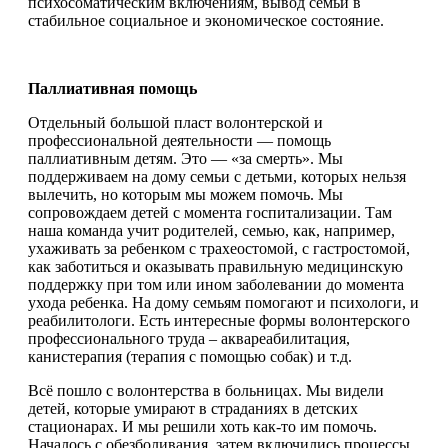
психосоматическим включениям, вывод семьи в
стабильное социальное и экономическое состояние.
Паллиативная помощь
Отдельный большой пласт волонтерской и
профессиональной деятельности — помощь
паллиативным детям. Это — «за смерть». Мы
поддерживаем на дому семьи с детьми, которых нельзя
вылечить, но которым мы можем помочь. Мы
сопровождаем детей с момента госпитализации. Там
наша команда учит родителей, семью, как, например,
ухаживать за ребенком с трахеостомой, с гастростомой,
как заботиться и оказывать правильную медицинскую
поддержку при том или ином заболевании до момента
ухода ребенка. На дому семьям помогают и психологи, и
реабилитологи. Есть интересные формы волонтерского
профессионального труда – аквареабилитация,
канистерапия (терапия с помощью собак) и т.д.
Всё пошло с волонтерства в больницах. Мы видели
детей, которые умирают в страданиях в детских
стационарах. И мы решили хоть как-то им помочь.
Началось с обезболивания, затем включились процессы