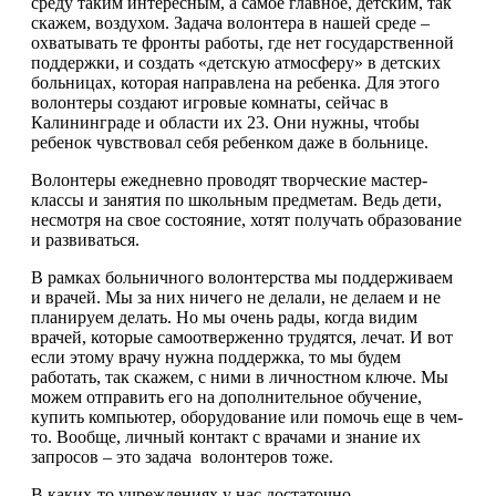
среду таким интересным, а самое главное, детским, так
скажем, воздухом. Задача волонтера в нашей среде –
охватывать те фронты работы, где нет государственной
поддержки, и создать «детскую атмосферу» в детских
больницах, которая направлена на ребенка. Для этого
волонтеры создают игровые комнаты, сейчас в
Калининграде и области их 23. Они нужны, чтобы
ребенок чувствовал себя ребенком даже в больнице.
Волонтеры ежедневно проводят творческие мастер-
классы и занятия по школьным предметам. Ведь дети,
несмотря на свое состояние, хотят получать образование
и развиваться.
В рамках больничного волонтерства мы поддерживаем
и врачей. Мы за них ничего не делали, не делаем и не
планируем делать. Но мы очень рады, когда видим
врачей, которые самоотверженно трудятся, лечат. И вот
если этому врачу нужна поддержка, то мы будем
работать, так скажем, с ними в личностном ключе. Мы
можем отправить его на дополнительное обучение,
купить компьютер, оборудование или помочь еще в чем-
то. Вообще, личный контакт с врачами и знание их
запросов – это задача волонтеров тоже.
В каких-то учреждениях у нас достаточно