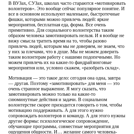
В ВУЗах, СУЗах, школах часто стараются «мотивировать
волонтеров». Это вообще сейчас популярное понятие. И
все в основном используют маленькие, быстротечные
фишки, которыми можно привлечь людей: яркие
мероприятия, бесплатная еда, форма. Все очень
примитивно. Для социального волонтерства таким
образом человека замотивировать нельзя. И я вообще не
вижу смысла тратить время на то, чтобы разово
привлечь людей, которым мы не доверяем, не знаем, что
у них за плечами, что в душе. Мы не можем доверить
таким волонтерам работу с нашими подопечными. Но
можем привлечь их на какие-то фандрайзинговые
мероприятия или, условно скажем, «разобрать склад».
Мотивация — это такое дело: сегодня она одна, завтра
— другая. Поэтому «замотивировать» для меня — это
очень странное выражение. Я могу сказать, что
замотивировать можно только на какие-то
сиюминутные действия и задачи. В социальном
волонтерстве скорее приходится говорить о том, чтобы
мотивацию поддерживать. А для этого нужно
сопровождать волонтеров и команду. А для этого нужны
другие формы: психологическое сопровождение,
обучающие программы, совместные мероприятия для
ощущения общности. И… желание самого человека-