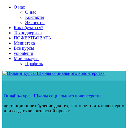
Перейти
О нас
к
О нас
содержимому
Контакты
Эксперты
Как обучаться?
Техподдержка
ПОЖЕРТВОВАТЬ
Медиатека
Все курсы
volonter.ru
Мой аккаунт
Профиль
Онлайн-курсы Школы социального волонтерства
дистанционное обучение для тех, кто хочет стать волонтером
или создать волонтерский проект