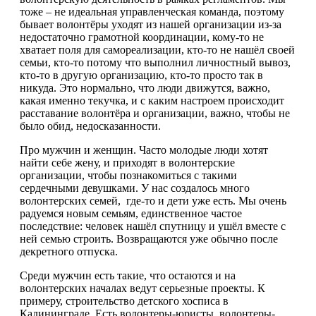
тоже – не идеальная управленческая команда, поэтому
бывает волонтёры уходят из нашей организации из-за
недостаточно грамотной координации, кому-то не
хватает поля для самореализации, кто-то не нашёл своей
семьи, кто-то потому что выполнил личностный вывоз,
кто-то в другую организацию, кто-то просто так в
никуда. Это нормально, что люди движутся, важно,
какая именно текучка, и с каким настроем происходит
расставание волонтёра и организации, важно, чтобы не
было обид, недосказанности.
Про мужчин и женщин. Часто молодые люди хотят
найти себе жену, и приходят в волонтерские
организации, чтобы познакомиться с такими
сердечными девушками. У нас создалось много
волонтерских семей, где-то и дети уже есть. Мы очень
радуемся новым семьям, единственное частое
последствие: человек нашёл спутницу и ушёл вместе с
ней семью строить. Возвращаются уже обычно после
декретного отпуска.
Среди мужчин есть такие, что остаются и на
волонтерских началах ведут серьезные проекты. К
примеру, строительство детского хосписа в
Калининграде. Есть волонтеры-юристы, волонтеры-