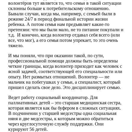
волонтёров тут является то, что семьи в такой ситуации
склонны больше к потребительскому отношению.
Бывали случаи, когда мы, например, с семьей были в
режиме 24/7 в период финальной истории жизни
ребенка. А потом семья нам предъявляет какие-то
претензии: что мы были мало, не то питание покупали и
т.д. И конечно, когда волонтер отдавал себя всего (или
все, что мог), а его семья потом упрекает, то это очень
тяжело.
И мы поняли, что при оказании такой, по сути,
профессиональной помощи должны быть определены
четкие границы, когда волонтер приходит как человек с
ясной задачей, соответствующей его специальности или
опыту. Нет размытых отношений. Волонтер — не
мальчик на побегушках у семьи, а специалист, который
пришел сделать свое дело. Это дисциплинирует семью.
Ведет работу социальный координатор. Для
паллиативных детей – это старшая медицинская сестра,
которая является как бы буфером в сложных ситуациях.
В подчинении у старшей медсестры одна социальная
няня и две медсестры, к которым можно обратиться
через круглосуточную службу поддержки. Они
курируют 56 детей.