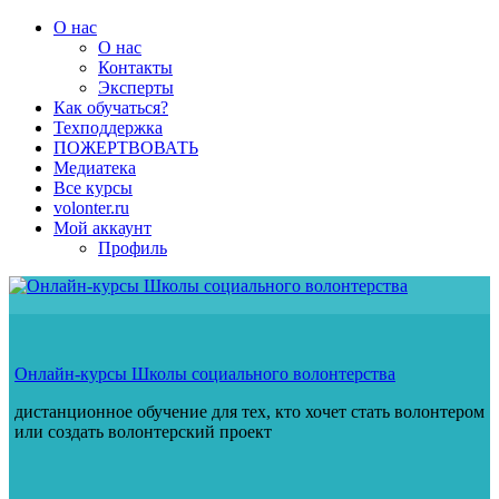
Перейти
О нас
к
О нас
содержимому
Контакты
Эксперты
Как обучаться?
Техподдержка
ПОЖЕРТВОВАТЬ
Медиатека
Все курсы
volonter.ru
Мой аккаунт
Профиль
Онлайн-курсы Школы социального волонтерства
дистанционное обучение для тех, кто хочет стать волонтером
или создать волонтерский проект