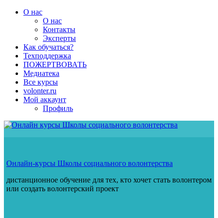
Перейти
О нас
к
О нас
содержимому
Контакты
Эксперты
Как обучаться?
Техподдержка
ПОЖЕРТВОВАТЬ
Медиатека
Все курсы
volonter.ru
Мой аккаунт
Профиль
Онлайн-курсы Школы социального волонтерства
дистанционное обучение для тех, кто хочет стать волонтером
или создать волонтерский проект